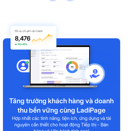
Tăng trưởng khách hàng và doanh
thu bền vững cùng LadiPage
Hợp nhất các tính năng, tiện ích, ứng dụng và tài
nguyên cần thiết cho hoạt động Tiếp thị - Bán
hàng và Vận hành tinh gọn!