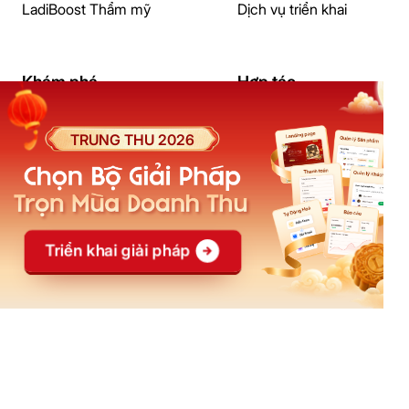
LadiBoost Thẩm mỹ
Dịch vụ triển khai
Khám phá
Hợp tác
Tài liệu hướng dẫn
Đối tác giải pháp
Cửa hàng giao diện mẫu
Đối tác đào tạo
Khoá học
Affiliate
Blog
Đại lý
Casestudy
Creator
Câu hỏi thường gặp
Ebook