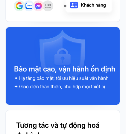
Bảo mật cao, vận hành ổn định
✦ Hạ tầng bảo mật, tối ưu hiệu suất vận hành
✦ Giao diện thân thiện, phù hợp mọi thiết bị
Tương tác và tự động hoá