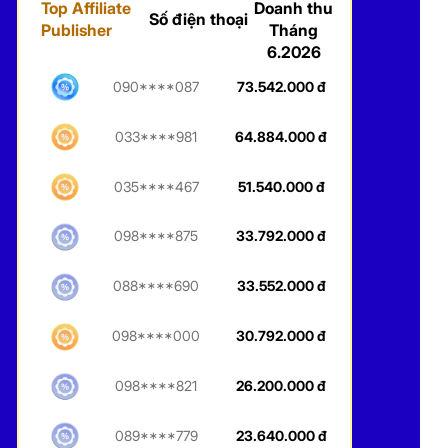
Top Affiliate
Doanh thu
Số điện thoại
Publisher
Tháng
6.2026
090****087
73.542.000 đ
033****981
64.884.000 đ
035****467
51.540.000 đ
098****875
33.792.000 đ
088****690
33.552.000 đ
098****000
30.792.000 đ
098****821
26.200.000 đ
089****779
23.640.000 đ