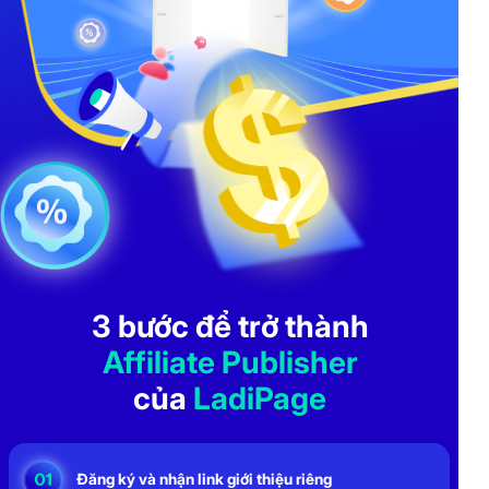
3 bước để trở thành
Affiliate Publisher
của
LadiPage
Đăng ký và nhận link giới thiệu riêng