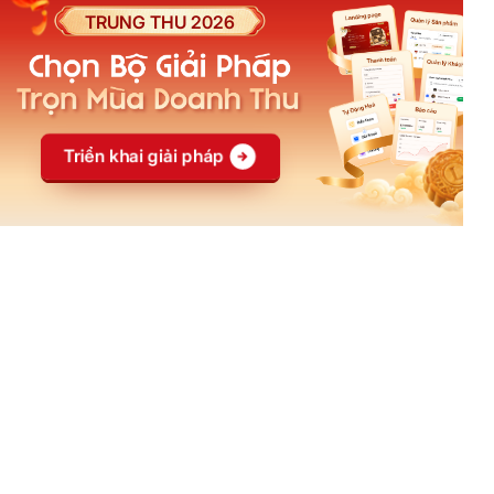
Cửa hàng giao diện mẫu
Đối tác đào tạo
Khoá học
Affiliate
Blog
Đại lý
Casestudy
Creator
Câu hỏi thường gặp
Ebook
Social
CÔNG TY CỔ PHẦN CÔNG NGHỆ