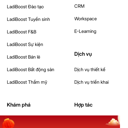
CRM
LadiBoost Đào tạo
Workspace
LadiBoost Tuyển sinh
E-Learning
LadiBoost F&B
LadiBoost Sự kiện
Dịch vụ
LadiBoost Bán lẻ
LadiBoost Bất động sản
Dịch vụ thiết kế
LadiBoost Thẩm mỹ
Dịch vụ triển khai
Khám phá
Hợp tác
Tài liệu hướng dẫn
Đối tác giải pháp