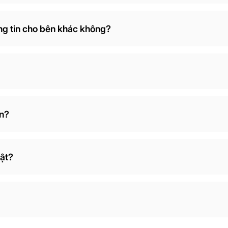
ng tin cho bên khác không?
ạn?
mật?