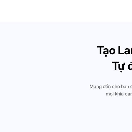
Tạo La
Tự 
Mang đến cho bạn cá
mọi khía cạ