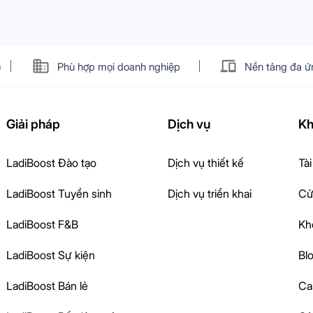
n
Phù hợp mọi doanh nghiệp
Nền tảng đa ứ
Giải pháp
Dịch vụ
Kh
LadiBoost Đào tạo
Dịch vụ thiết kế
Tài
LadiBoost Tuyển sinh
Dịch vụ triển khai
Cử
LadiBoost F&B
Kh
LadiBoost Sự kiện
Bl
LadiBoost Bán lẻ
Ca