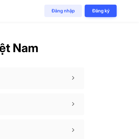
Đăng nhập
Đăng ký
iệt Nam