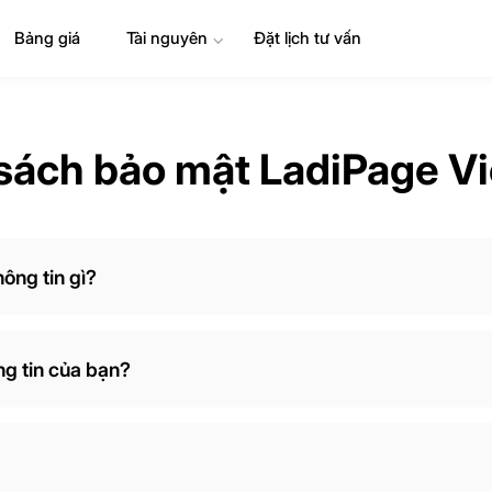
Bảng giá
Tài nguyên
⌄
Đặt lịch tư vấn
sách bảo mật LadiPage V
hông tin gì?
ông tin của bạn?