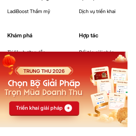
LadiBoost Thẩm mỹ
Dịch vụ triển khai
Khám phá
Hợp tác
Tài liệu hướng dẫn
Đối tác giải pháp
Cửa hàng giao diện mẫu
Đối tác đào tạo
Khoá học
Affiliate
Blog
Đại lý
Casestudy
Creator
Câu hỏi thường gặp
Ebook