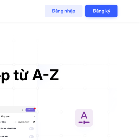
Đăng nhập
Đăng ký
p từ A-Z