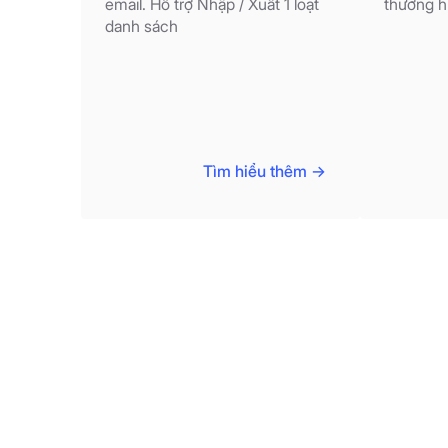
email. Hỗ trợ Nhập / Xuất 1 loạt
thương h
danh sách
Tìm hiểu thêm ->