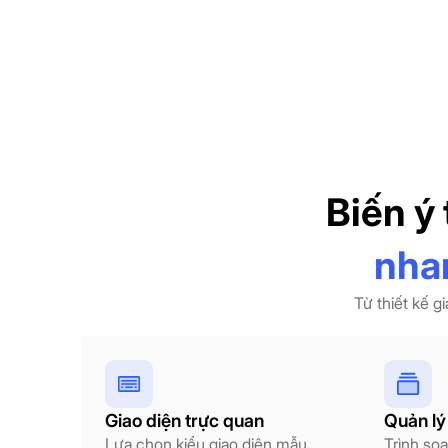
Biến ý
nha
Từ thiết kế g
Giao diện trực quan
Quản lý 
Lựa chọn kiểu giao diện mẫu
Trình so