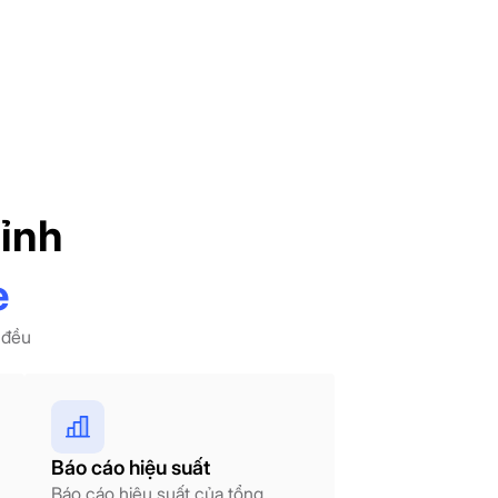
hỉnh
e
i đều
Báo cáo hiệu suất
Báo cáo hiệu suất của tổng