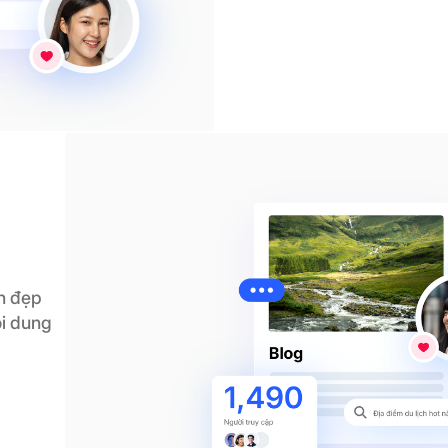
n đẹp
ội dung