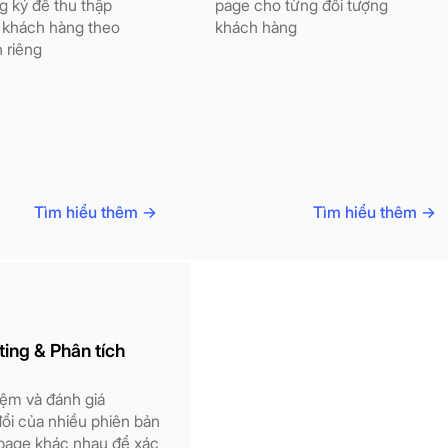
g ký để thu thập
page cho từng đối tượng
n khách hàng theo
khách hàng
 riêng
Tìm hiểu thêm ->
Tìm hiểu thêm ->
ting & Phân tích
ệm và đánh giá
ổi của nhiều phiên bản
page khác nhau để xác