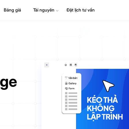
Bảng giá
Tài nguyên
⌄
Đặt lịch tư vấn
age
g