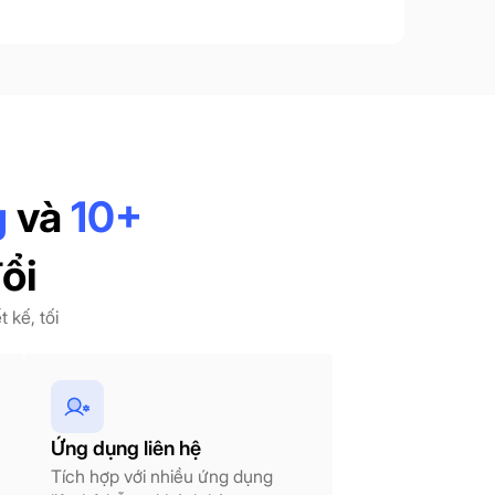
g
và
10+
ổi
 kế, tối
Ứng dụng liên hệ
Tích hợp với nhiều ứng dụng