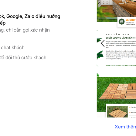
k, Google, Zalo điều hướng
iếp
ng, chỉ cần gọi xác nhận
e chat khách
để đối thủ cướp khách
Xem thêm