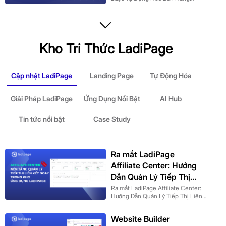
Cho Doanh Nghiệp SME
Kho Tri Thức LadiPage
Cập nhật LadiPage
Landing Page
Tự Động Hóa
Giải Pháp LadiPage
Ứng Dụng Nổi Bật
AI Hub
Tin tức nổi bật
Case Study
Ra mắt LadiPage
Affiliate Center: Hướng
Dẫn Quản Lý Tiếp Thị
Liên Kết, Tối Ưu Thu
Ra mắt LadiPage Affiliate Center:
Hướng Dẫn Quản Lý Tiếp Thị Liên
Nhập Affiliate
Kết, Tối Ưu Thu Nhập Affiliate
Website Builder