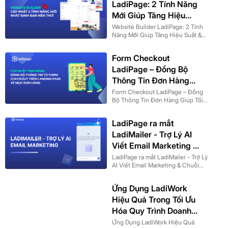
LadiPage: 2 Tính Năng
Mới Giúp Tăng Hiệu
Suất & Bảo Vệ Dữ Liệu
Website Builder LadiPage: 2 Tính
Năng Mới Giúp Tăng Hiệu Suất &
Bảo Vệ Dữ Liệu
Form Checkout
LadiPage – Đồng Bộ
Thông Tin Đơn Hàng
Giúp Tối Ưu Bán Hàng
Form Checkout LadiPage – Đồng
Bộ Thông Tin Đơn Hàng Giúp Tối
Hiệu Quả Hơn
Ưu Bán Hàng Hiệu Quả Hơn
LadiPage ra mắt
LadiMailer - Trợ Lý AI
Viết Email Marketing &
Chuỗi Nuôi Dưỡng
LadiPage ra mắt LadiMailer - Trợ Lý
AI Viết Email Marketing & Chuỗi
(phiên bản FreeBeta)
Nuôi Dưỡng (phiên bản FreeBeta)
Ứng Dụng LadiWork
Hiệu Quả Trong Tối Ưu
Hóa Quy Trình Doanh
Nghiệp
Ứng Dụng LadiWork Hiệu Quả