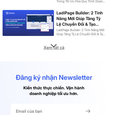
Trong Tối Ưu Hóa Quy Trình Doanh
Nghiệp
LadiPage Builder: 2 Tính
Năng Mới Giúp Tăng Tỷ
Lệ Chuyển Đổi & Tạo
Cảm Giác “Thật 100%”
LadiPage Builder: 2 Tính Năng Mới
Giúp Tăng Tỷ Lệ Chuyển Đổi & Tạo
Cảm Giác “Thật 100%”
Xem tất cả
Đăng ký nhận Newsletter
Kiến thức thực chiến. Vận hành
doanh nghiệp tối ưu hơn.