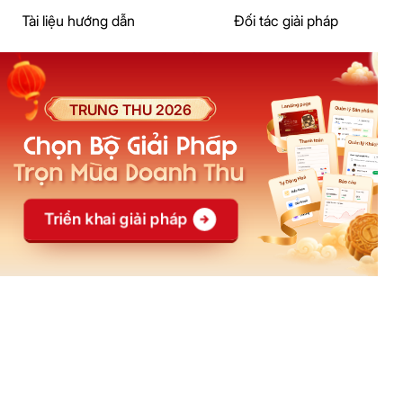
Tài liệu hướng dẫn
Đối tác giải pháp
Cửa hàng giao diện mẫu
Đối tác đào tạo
Khoá học
Affiliate
Blog
Đại lý
Casestudy
Creator
Câu hỏi thường gặp
Ebook
Social