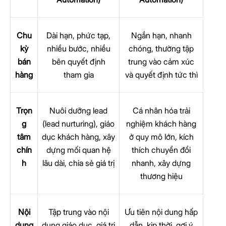
Chu
Dài hạn, phức tạp,
Ngắn hạn, nhanh
kỳ
nhiều bước, nhiều
chóng, thường tập
bán
bên quyết định
trung vào cảm xúc
hàng
tham gia
và quyết định tức thì
Trọn
Nuôi dưỡng lead
Cá nhân hóa trải
g
(lead nurturing), giáo
nghiệm khách hàng
tâm
dục khách hàng, xây
ở quy mô lớn, kích
chín
dựng mối quan hệ
thích chuyển đổi
h
lâu dài, chia sẻ giá trị
nhanh, xây dựng
thương hiệu
Nội
Tập trung vào nội
Ưu tiên nội dung hấp
dung
dung giáo dục, giá trị
dẫn, kịp thời, gợi ý