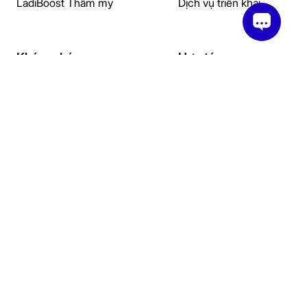
LadiBoost Thẩm mỹ
Dịch vụ triển khai
Khám phá
Hợp tác
Tài liệu hướng dẫn
Đối tác giải pháp
Cửa hàng giao diện mẫu
Đối tác đào tạo
Khoá học
Affiliate
Blog
Đại lý
Casestudy
Creator
Câu hỏi thường gặp
Ebook