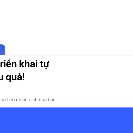
riển khai tự
u quả!
ục tiêu chiến dịch của bạn