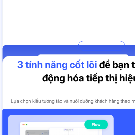
Tự động thu hút khách hàng tiềm năng
Tiếp cận khách hàng qua đa kênh
Tự động thu thập dữ liệu khách từ lần truy cập
Tính năng cốt lõi
đầu tiên
3 tính năng cốt lõi
để bạn t
Phân loại khách hàng theo hành vi, sở thích,...
động hóa tiếp thị hiệ
Thu hút khách hàng đúng thời điểm
Lựa chọn kiểu tương tác và nuôi dưỡng khách hàng theo m