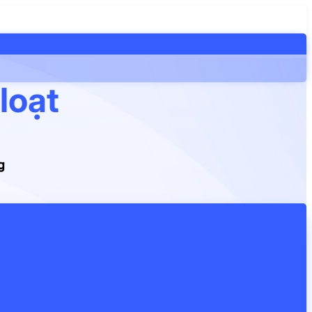
loạt
g