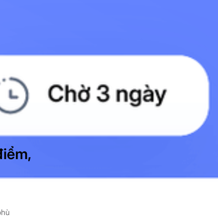
điểm,
phù
Tự động hóa tiếp thị ngay