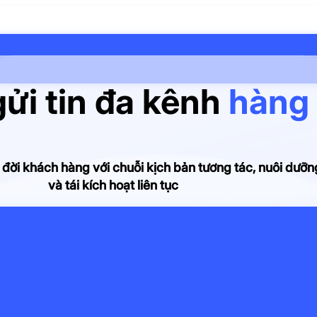
Sản phẩm
⌄
ửi tin đa kênh
hàng 
Giải pháp
Đăng nhập
Đăng ký
⌄
Tài nguyên
Bảng giá
⌄
Đặt lịch tư vấn
g đời khách hàng với chuỗi kịch bản tương tác, nuôi dưỡn
và tái kích hoạt liên tục