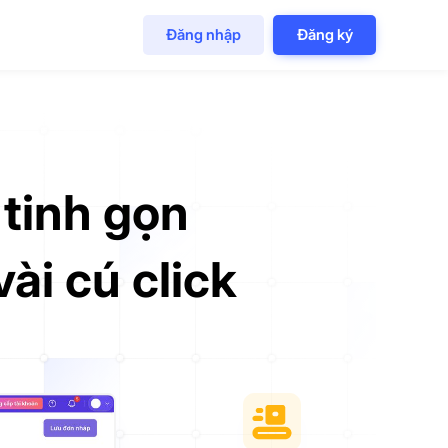
Đăng nhập
Đăng ký
 tinh gọn
ài cú click