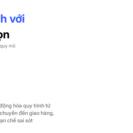
h với
ọn
 quy mô
động hóa quy trình từ
 chuyển đến giao hàng,
hạn chế sai sót