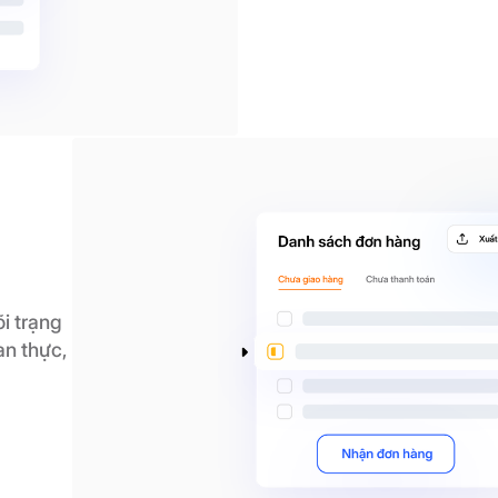
i trạng
an thực,