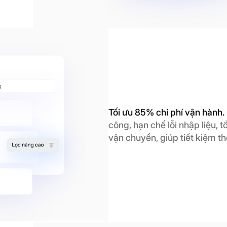
Tối ưu 85% chi phí vận hành.
công, hạn chế lỗi nhập liệu, t
vận chuyển, giúp tiết kiệm th