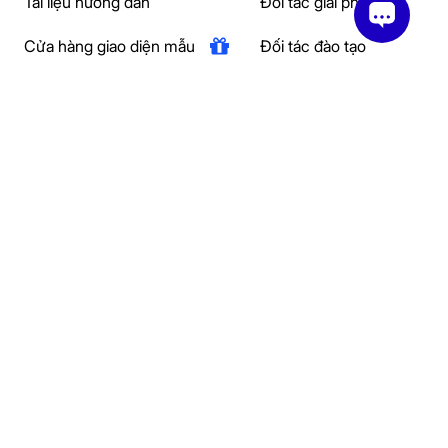
Tài liệu hướng dẫn
Đối tác giải pháp
Cửa hàng giao diện mẫu
Đối tác đào tạo
Khoá học
Affiliate
Blog
Đại lý
Casestudy
Creator
Câu hỏi thường gặp
Ebook
Social