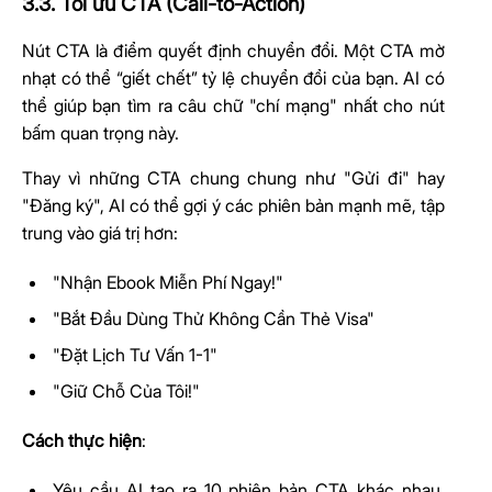
3.3. Tối ưu CTA (Call-to-Action)
Nút CTA là điểm quyết định chuyển đổi. Một CTA mờ
nhạt có thể “giết chết” tỷ lệ chuyển đổi của bạn. AI có
thể giúp bạn tìm ra câu chữ "chí mạng" nhất cho nút
bấm quan trọng này.
Thay vì những CTA chung chung như "Gửi đi" hay
"Đăng ký", AI có thể gợi ý các phiên bản mạnh mẽ, tập
trung vào giá trị hơn:
"Nhận Ebook Miễn Phí Ngay!"
"Bắt Đầu Dùng Thử Không Cần Thẻ Visa"
"Đặt Lịch Tư Vấn 1-1"
"Giữ Chỗ Của Tôi!"
Cách thực hiện
:
Yêu cầu AI tạo ra 10 phiên bản CTA khác nhau