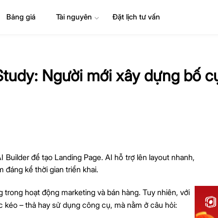
Bảng giá
Tài nguyên
⌄
Đặt lịch tư vấn
 Study: Người mới xây dựng bố 
 Builder để tạo Landing Page. AI hỗ trợ lên layout nhanh,
áng kể thời gian triển khai.
 trong hoạt động marketing và bán hàng. Tuy nhiên, với
c kéo – thả hay sử dụng công cụ, mà nằm ở câu hỏi: