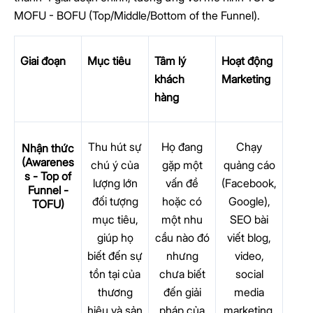
MOFU - BOFU (Top/Middle/Bottom of the Funnel).
Giai đoạn
Mục tiêu
Tâm lý
Hoạt động
khách
Marketing
hàng
Thu hút sự
Họ đang
Chạy
Nhận thức
(Awarenes
chú ý của
gặp một
quảng cáo
s - Top of
lượng lớn
vấn đề
(Facebook,
Funnel -
đối tượng
hoặc có
Google),
TOFU)
mục tiêu,
một nhu
SEO bài
giúp họ
cầu nào đó
viết blog,
biết đến sự
nhưng
video,
tồn tại của
chưa biết
social
thương
đến giải
media
hiệu và sản
pháp của
marketing.