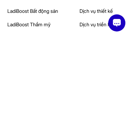
LadiBoost Bất động sản
Dịch vụ thiết kế
LadiBoost Thẩm mỹ
Dịch vụ triển khai
Khám phá
Hợp tác
Tài liệu hướng dẫn
Đối tác giải pháp
Cửa hàng giao diện mẫu
Đối tác đào tạo
Khoá học
Affiliate
Blog
Đại lý
Casestudy
Creator
Câu hỏi thường gặp