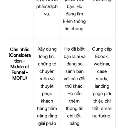
phẩm/dịch
bạn. Họ
vụ.
đang tìm
kiếm thông
tin chung.
Xây dựng
Họ đã biết
Cung cấp
Cân nhắc
(Considera
lòng tin,
bạn là ai và
Ebook,
tion -
chứng tỏ
đang so
webinar,
Middle of
chuyên
sánh bạn
case
Funnel -
MOFU)
môn và
với các đối
study,
thuyết
thủ khác.
landing
phục
Họ cần
page giới
khách
thêm
thiệu chi
hàng tiềm
thông tin
tiết, email
năng rằng
chi tiết,
nurturing.
giải pháp
bằng