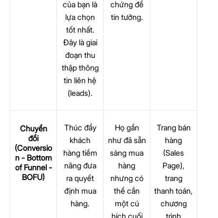
của bạn là
chứng để
lựa chọn
tin tưởng.
tốt nhất.
Đây là giai
đoạn thu
thập thông
tin liên hệ
(leads).
Thúc đẩy
Họ gần
Trang bán
Chuyển
đổi
khách
như đã sẵn
hàng
(Conversio
hàng tiềm
sàng mua
(Sales
n - Bottom
năng đưa
hàng
Page),
of Funnel -
BOFU)
ra quyết
nhưng có
trang
định mua
thể cần
thanh toán,
hàng.
một cú
chương
hích cuối
trình