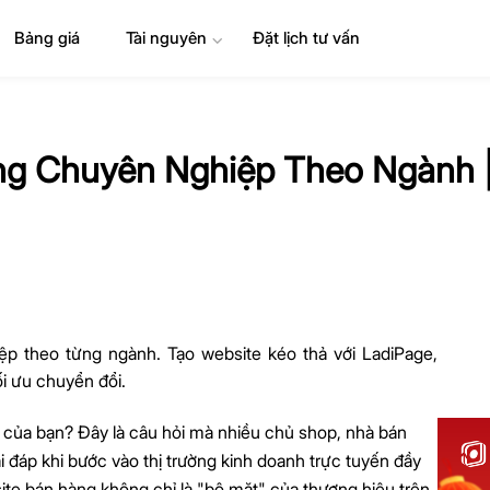
Bảng giá
Tài nguyên
⌄
Đặt lịch tư vấn
g Chuyên Nghiệp Theo Ngành |
 theo từng ngành. Tạo website kéo thả với LadiPage,
i ưu chuyển đổi.
 của bạn? Đây là câu hỏi mà nhiều chủ shop, nhà bán
i đáp khi bước vào thị trường kinh doanh trực tuyến đầy
te bán hàng không chỉ là "bộ mặt" của thương hiệu trên