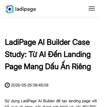
LadiPage AI Builder Case
Study: Từ AI Đến Landing
Page Mang Dấu Ấn Riêng
2026-05-25 08:45:09
Sử dụng LadiPage AI Builder để tạo landing page với
bố cục rõ ràng, nội dung sát brief và giữ 60–70%