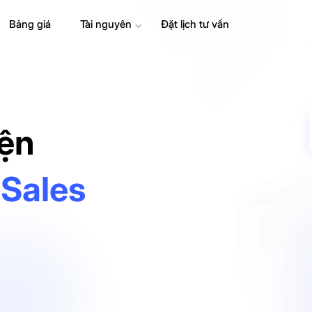
Bảng giá
Tài nguyên
⌄
Đặt lịch tư vấn
iện
 Sales