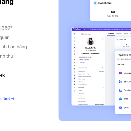
hàng
g 360°
 quan
rình bán hàng
anh thu
rk
i tiết →