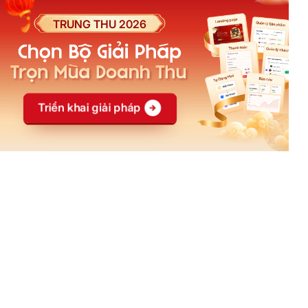
Khoá học
Affiliate
Blog
Đại lý
Casestudy
Creator
Câu hỏi thường gặp
Ebook
Social
CÔNG TY CỔ PHẦN CÔNG NGHỆ
LADIPAGE VIỆT NAM