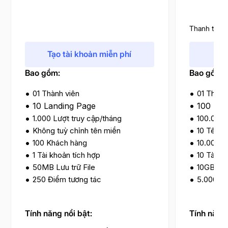
Thanh toán t
Tạo tài khoản miễn phí
Bao gồm:
Bao gồm:
01 Thành viên
01 Thành
10 Landing Page
100 Lan
1.000 Lượt truy cập/tháng
100.000 
Không tuỳ chỉnh tên miền
10 Tên m
100 Khách hàng
10.000 K
1 Tài khoản tích hợp
10 Tài kh
50MB Lưu trữ File
10GB Lưu 
250 Điểm tương tác
5.000 Đi
Tính năng nổi bật:
Tính năng 