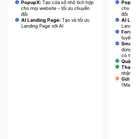
PopupX:
Tạo cửa sổ nhỏ tích hợp
PopupX
cho mọi website - tối ưu chuyển
cho mọi 
đổi
đổi
AI Landing Page:
Tạo và tối ưu
AI Land
Landing Page với AI
Landing 
Form-C
tuyến n
Smart T
dùng tớ
có tỷ lệ
Quản l
Thanh t
nhận tự
Gửi tin
(Market